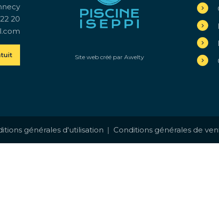
nnecy
 22 20
l.com
tuit
Site web créé par
Awelty
itions générales d'utilisation
Conditions générales de ven