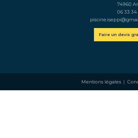
74960 A
06 33 34
piscine.iseppi@gmai
Faire un devis gra
Mentions légales
Cond